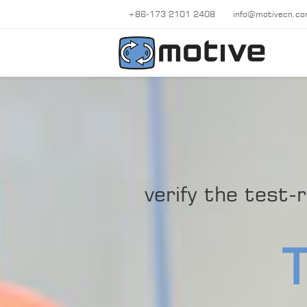
+86-173 2101 2408
info@motivecn.c
verify the test-