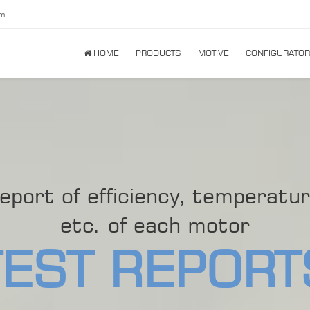
om
HOME
PRODUCTS
MOTIVE
CONFIGURATOR
report of efficiency, temperatu
etc. of each motor
TEST REPORT