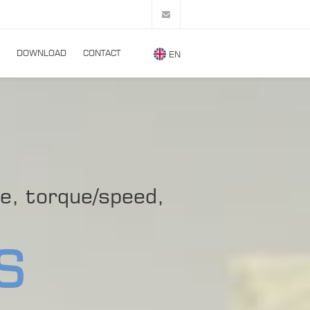
DOWNLOAD
CONTACT
EN
re, torque/speed,
S