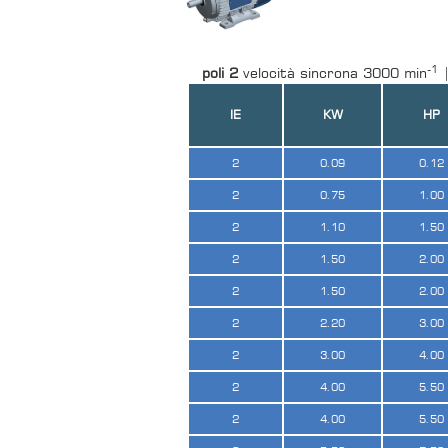
-1
poli 2
velocità sincrona 3000 min
IE
KW
HP
2
0.09
0.12
2
0.75
1.00
2
1.10
1.50
2
1.50
2.00
2
1.50
2.00
2
2.20
3.00
2
3.00
4.00
2
4.00
5.50
2
4.00
5.50