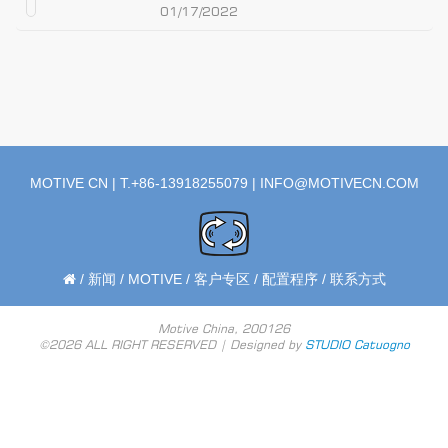
01/17/2022
MOTIVE CN | T.+86-13918255079 |
INFO@MOTIVECN.COM
/
新闻
/
MOTIVE
/
客户专区
/
配置程序
/
联系方式
Motive China, 200126
©2026 ALL RIGHT RESERVED | Designed by
STUDIO Catuogno