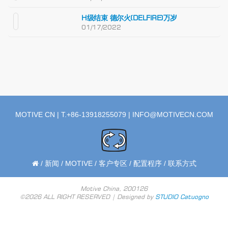
H级结束 德尔火(DELFIRE)万岁
01/17/2022
MOTIVE CN | T.+86-13918255079 |
INFO@MOTIVECN.COM
/
新闻
/
MOTIVE
/
客户专区
/
配置程序
/
联系方式
Motive China, 200126
©2026 ALL RIGHT RESERVED | Designed by
STUDIO Catuogno