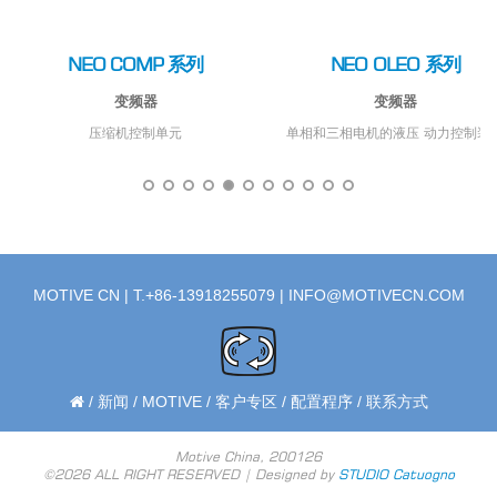
NEO PUMP 系列
NEO SOLAR 
变频器
变频器
制装置
变频水泵自动控制系统的变频器
太阳能泵和电机的独立或混
MOTIVE CN | T.+86-13918255079 |
INFO@MOTIVECN.COM
/
新闻
/
MOTIVE
/
客户专区
/
配置程序
/
联系方式
Motive China, 200126
©2026 ALL RIGHT RESERVED | Designed by
STUDIO Catuogno