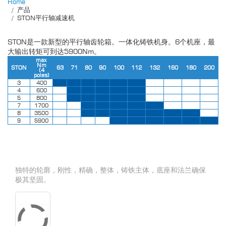
Home
产品
STON平行轴减速机
STON是一款新型的平行轴齿轮箱。一体化铸铁机身。6个机座，最
大输出转矩可到达5900Nm。
max
Nm
STON
63
71
80
90
100
112
132
160
180
200
(4
poles)
3
400
4
600
5
800
7
1700
8
3500
9
5900
独特的轮廓，刚性，精确，整体，铸铁主体，底座和法兰确保
极其坚固。