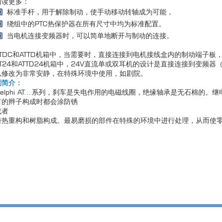
阅读更多：
标准手杆，用于解除制动，使手动移动转轴成为可能，
绕组中的PTC热保护器在所有尺寸中均为标准配置。
当电机连接变频器时，可以简单地断开与制动的连接。
ATDC和ATTD机箱中，当需要时，直接连接到电机接线盒内的制动端子板
AT24和ATTD24机箱中，24V直流单或双耳机的设计是直接连接到变频
以修改为非常安静，在特殊环境中使用，如剧院。
刹简介：
Delphi AT...系列，刹车是失电作用的电磁线圈，绝缘轴承是无石棉的
有的辫子构成时都会涂防锈
或者
漆热重构和树脂构成。最易磨损的部件在特殊的环境中进行处理，从而使