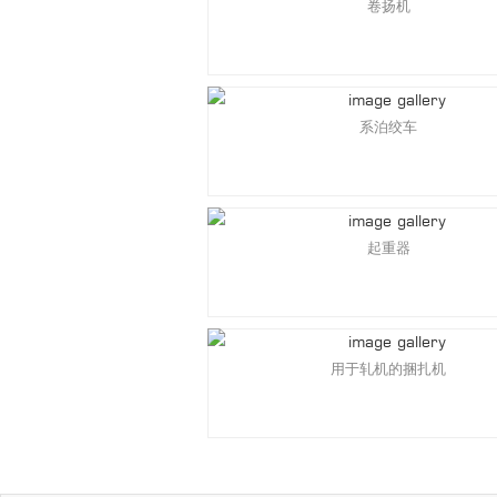
卷扬机
系泊绞车
起重器
用于轧机的捆扎机