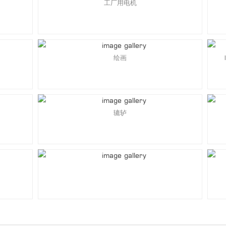
工厂用电机
绘画
辘轳