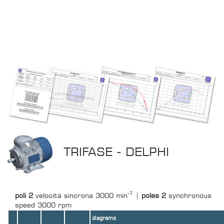
TRIFASE - DELPHI
-1
poli 2
velocità sincrona 3000 min
|
poles 2
synchronous
speed 3000 rpm
diagrams