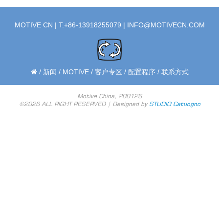
MOTIVE CN | T.+86-13918255079 |
INFO@MOTIVECN.COM
/
新闻
/
MOTIVE
/
客户专区
/
配置程序
/
联系方式
Motive China, 200126
©2026 ALL RIGHT RESERVED | Designed by
STUDIO Catuogno