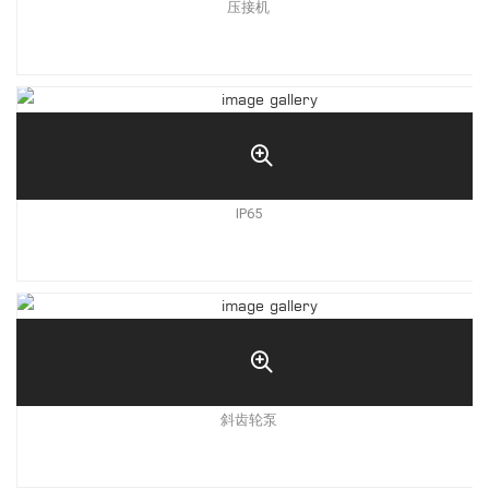
压接机
IP65
斜齿轮泵