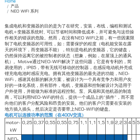
Home
产品
NEO WIFI 系列
集成电机和变频器的目的是为了在研究，安装，布线，编程和测试
电机+变频器系统时, 可以节省时间和降低成本，并可避免与这些操
作相关的错误的危险。然而，在没有NEO WIFI之前，有一些因素限
制了电机变频器的可用性，如：需要保护的程度（电机能安装在露
天的环境下，而变频器不能），特别是电机的变频器，它的键盘，
仍然保持远离它的被控制者的状态（想象，例如，在屋顶上的通风
机）。Motive通过NEO-WIFI解决了这些问题，它是有专利的，简
易使用的，IP65，带有无线可移动的控制器，在感应电动机外壳或
锂充电电池时感应充电。拥有其他变频器的最先进的功能，NEO-
WiFi，感谢其创新的解决方案，被设计为一个具有竞争力和用户友
好的一体化系统，所有部件，电机，变频器和控制被设计为适用于
户外使用，并能做为标准的远程控制。泵、风扇和其他机器的制造
商，可以利用NEO-WiFi的特点，提供一个成品上的“插件”，而不需
向他们的客户分配风险和昂贵的安装。他们的客户只需要在安装的
地方插入插头，然后决定是否要带上NEO-WIFI的键盘。
电机可以连接功率的范围（在400V交流）
motor-
0,25
0,37
0,55
0,55
0,75
1,1
1,1
1,5
1,9
2,2
3
4
5
5
kW
NEO-