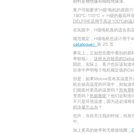
材料是槽绝缘和铜线绝缘漆。
客户可能要求"H级"电机的原因只
180°C-155°C = H级的
DELFIRE
适用于高达
100°C
的温
在实践中，H级电机真的适合高
规范规定，H级电机也设计用于4
catalogue
）
第 25 页
事实上，正如您在图中看到的那样，
率较低）。
这样允许较高的
Delta
因此，实际上，客户也应该知道电
目录中声明每个电机额定值的Delt
但是，如果Motive宣布其温度
机在较高温度的环境中，则知道
们能面对更高的温度吗？
所有塑
变质吗？
热膨胀呢
？他们会制造
不只是环境温度，因为还必须将
的冷凝怎么办
？
也许，当你关注我的时候，你发现
中。
加上更高的效率和无熔接线圈
，D