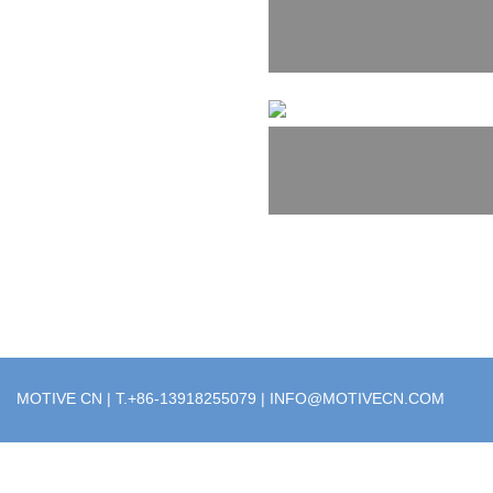
MOTIVE CN | T.+86-13918255079 |
INFO@MOTIVECN.COM