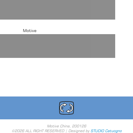
Motive China, 200126
©2026 ALL RIGHT RESERVED | Designed by
STUDIO Catuogno