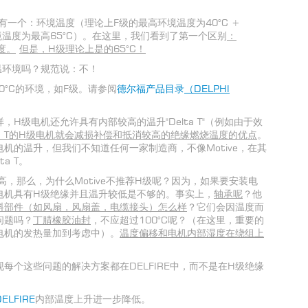
有一个：环境温度（理论上F级的最高环境温度为40°C +
最高环境温度为最高65°C）。在这里，我们看到了第一个区别
：
度。
但是，
H
级理论上是的
65°C
！
温环境吗？规范说：不！
0°C的环境，如F级。请参阅
德尔福产品目录
（
DELPHI
H级电机还允许具有内部较高的温升"Delta T"（例如由于效
 T
的
H
级电机就会减损补偿和抵消较高的绝缘燃烧温度的优点
。
机的温升，但我们不知道任何一家制造商，不像Motive，在其
a T。
升高，那么，为什么Motive不推荐H级呢？因为，如果要安装电
电机具有H级绝缘并且温升较低是不够的。事实上，
轴承呢
？他
料部件（如风扇，风扇盖，电缆接头）怎么样
？它们会因温度而
问题吗？
丁腈橡胶油封
，不应超过100°C呢？（在这里，重要的
电机的发热量加到考虑中）。
温度偏移和电机内部湿度在绕组上
每个这些问题的解决方案都在DELFIRE中，而不是在H级绝缘
ELFIRE
内部温度上升进一步降低。