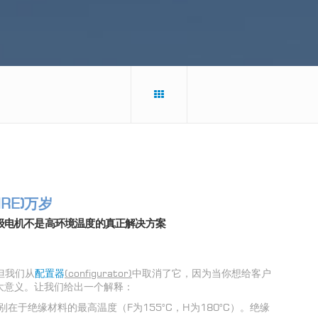
IRE)万岁
H 级电机不是高环境温度的真正解决方案
，但我们从
配置器
(configurator
)
中取消了它，因为当你想给客户
大意义。让我们给出一个解释：
在于绝缘材料的最高温度（F为155°C，H为180°C）。绝缘